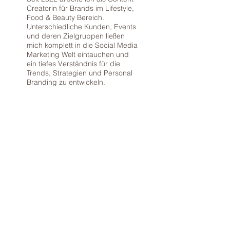
Creatorin für Brands im Lifestyle,
Food & Beauty Bereich.
Unterschiedliche Kunden, Events
und deren Zielgruppen ließen
mich komplett in die Social Media
Marketing Welt eintauchen und
ein tiefes Verständnis für die
Trends, Strategien und Personal
Branding zu entwickeln.
Durch meine Fähigkeiten strebe
ich danach, die Botschaften
deiner Brand mit Stil und
Leidenschaft zu vermitteln.
Mein Ziel ist es, inspirierende
visuelle Geschichten mit deinen
Produkten zu erzählen, damit
deine Brand zum Highlight wird!